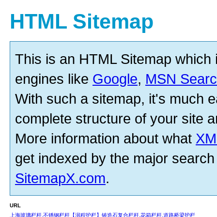
HTML Sitemap
This is an HTML Sitemap which 
engines like
Google
,
MSN Searc
With such a sitemap, it's much ea
complete structure of your site an
More information about what
XM
get indexed by the major search
SitemapX.com
.
URL
上海玻璃栏杆,不锈钢栏杆【润程护栏】铸造石复合栏杆,花箱栏杆,道路桥梁护栏